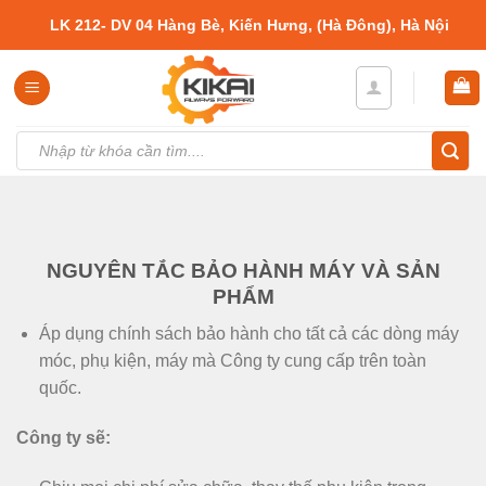
Skip
LK 212- DV 04 Hàng Bè, Kiến Hưng, (Hà Đông), Hà Nội
to
content
Tìm
kiếm:
NGUYÊN TẮC BẢO HÀNH MÁY VÀ SẢN
PHẨM
Áp dụng chính sách bảo hành cho tất cả các dòng máy
móc, phụ kiện, máy mà Công ty cung cấp trên toàn
quốc.
Công ty sẽ: