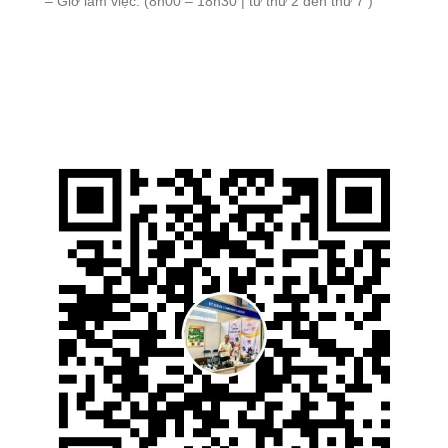
– Giờ làm việc: (8h00 – 18h30 | từ thứ 2 đến thứ 7 )