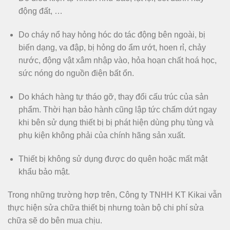
động đất, …
Do cháy nổ hay hỏng hóc do tác động bên ngoài, bị
biến dạng, va đập, bị hỏng do ẩm ướt, hoen rỉ, chảy
nước, động vật xâm nhập vào, hỏa hoạn chất hoá học,
sức nóng do nguồn điện bất ổn.
Do khách hàng tự tháo gỡ, thay đổi cấu trúc của sản
phẩm. Thời hạn bảo hành cũng lập tức chấm dứt ngay
khi bên sử dụng thiết bị bị phát hiện dùng phụ tùng và
phụ kiện không phải của chính hãng sản xuất.
Thiết bị không sử dụng được do quên hoặc mất mật
khẩu bảo mật.
Trong những trường hợp trên, Công ty TNHH KT Kikai vẫn
thực hiện sửa chữa thiết bị nhưng toàn bộ chi phí sửa
chữa sẽ do bên mua chịu.