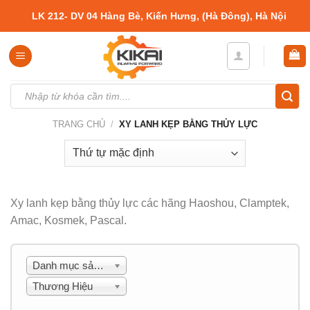
Skip
LK 212- DV 04 Hàng Bè, Kiến Hưng, (Hà Đông), Hà Nội
to
content
Tìm
kiếm:
TRANG CHỦ
/
XY LANH KẸP BẰNG THỦY LỰC
Xy lanh kẹp bằng thủy lực các hãng Haoshou, Clamptek,
Amac, Kosmek, Pascal.
Danh mục sản phẩm
Thương Hiệu