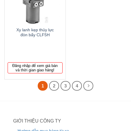
wishlist
Xy lanh kẹp thủy lực
đòn bẩy CLF5H
Đăng nhập để xem giá bán
và thời gian giao hàng!
1
2
3
4
GIỚI THIỆU CÔNG TY
Hướng dẫn mua hàng từ xa