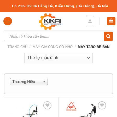
Skip
LK 212- DV 04 Hàng Bè, Kiến Hưng, (Hà Đông), Hà Nội
to
content
Tìm
kiếm:
TRANG CHỦ
/
MÁY GIA CÔNG CỠ NHỎ
/
MÁY TARO ĐỂ BÀN
Thương Hiệu
Thêm
Thêm