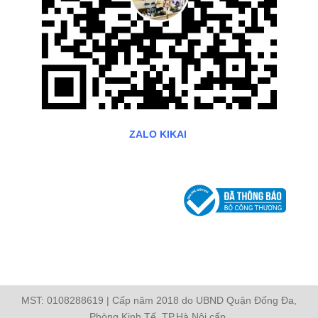
ZALO KIKAI
MST: 0108288619 | Cấp năm 2018 do UBND Quận Đống Đa,
Phòng Kinh Tế, TP.Hà Nội cấp.