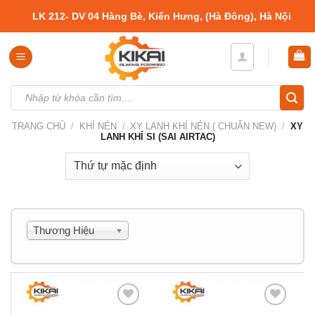
Skip
LK 212- DV 04 Hàng Bè, Kiến Hưng, (Hà Đông), Hà Nội
to
content
Tìm
kiếm:
TRANG CHỦ
/
KHÍ NÉN
/
XY LANH KHÍ NÉN ( CHUẨN NEW)
/
XY
LANH KHÍ SI (SAI AIRTAC)
Thương Hiệu