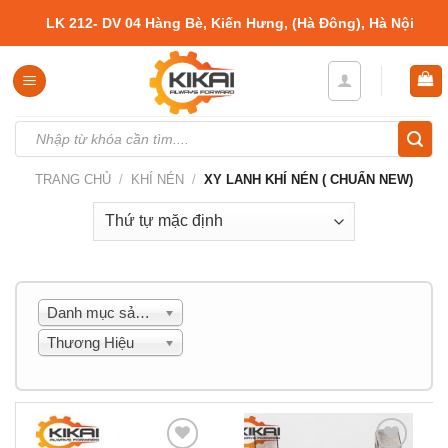
Skip
LK 212- DV 04 Hàng Bè, Kiến Hưng, (Hà Đông), Hà Nội
to
content
Tìm
kiếm:
TRANG CHỦ
/
KHÍ NÉN
/
XY LANH KHÍ NÉN ( CHUẨN NEW)
Danh mục sản phẩm
Thương Hiệu