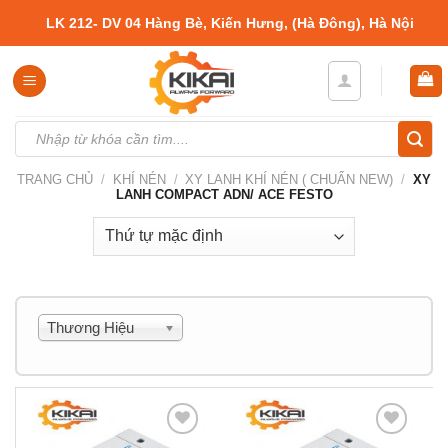
Skip
LK 212- DV 04 Hàng Bè, Kiến Hưng, (Hà Đông), Hà Nội
to
content
Tìm
kiếm:
TRANG CHỦ
/
KHÍ NÉN
/
XY LANH KHÍ NÉN ( CHUẨN NEW)
/
XY
LANH COMPACT ADN/ ACE FESTO
Thương Hiệu