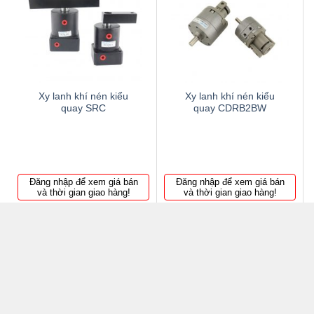
Thêm
Thêm
to
to
wishlist
wishlist
Xy lanh khí nén kiểu
Xy lanh khí nén kiểu
quay SRC
quay CDRB2BW
Đăng nhập để xem giá bán
Đăng nhập để xem giá bán
và thời gian giao hàng!
và thời gian giao hàng!
SẢN PHẨM BÁN CHẠY
Cam kẹp GH-201C