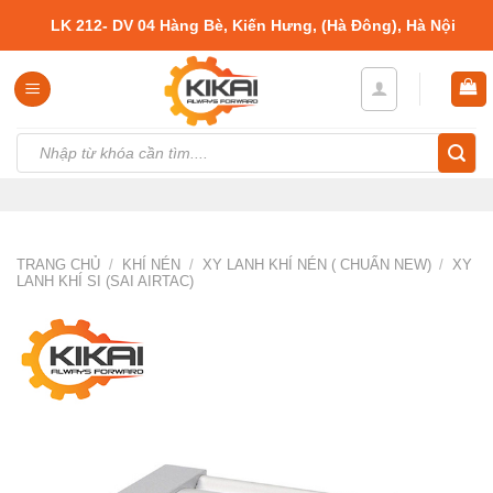
Skip
LK 212- DV 04 Hàng Bè, Kiến Hưng, (Hà Đông), Hà Nội
to
content
Tìm
kiếm:
TRANG CHỦ
/
KHÍ NÉN
/
XY LANH KHÍ NÉN ( CHUẨN NEW)
/
XY
LANH KHÍ SI (SAI AIRTAC)