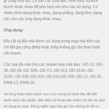
gỉ cũng như đá. Có sẵn các chất liệu, hình thức và kích
thước khác nhau để phù hợp với nhu cầu sử dụng. Có
nhiều hình dạng khác nhau, dạng phẳng, dạng lõm, dạng
cốc cho các ứng dụng khác nhau.
Ứng dụng:
Đĩa cắt và đĩa mài được sử dụng trong máy mài trên các
chi tiết gia công (thép hoặc thép không gỉ) cần tháo hoặc
cắt nhanh.
Các loại đá mài cho các model máy mài dao : GD-13, GD-
30, GD-28, GD-32N, GD-Y3, GD-313, GD-313A, GD-
313C, GD-330, GD-320, GD-314,GD-430, GD-12, GD-20,
ERM-12, ERM-20..
Vui lòng tham khảo danh mục của chúng tôi dưới đây để biết
danh sách sản phẩm, đặc điểm kỹ thuật sản phẩm chi tiết và cách
sử dụng an toàn. Đừng ngần ngại hãy gọi cho chúng tôi để có