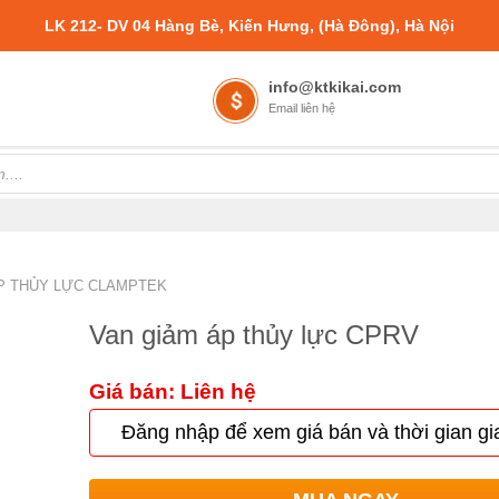
LK 212- DV 04 Hàng Bè, Kiến Hưng, (Hà Đông), Hà Nội
info@ktkikai.com
Email liên hệ
P THỦY LỰC CLAMPTEK
Van giảm áp thủy lực CPRV
Giá bán: Liên hệ
Đăng nhập để xem giá bán và thời gian gi