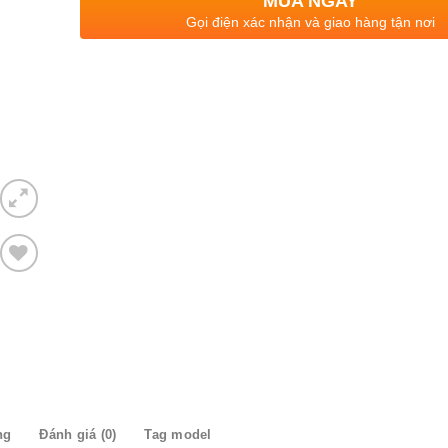
MUA NGAY
Gọi điện xác nhận và giao hàng tận nơi
Thêm
to
ishlist
ng
Đánh giá (0)
Tag model