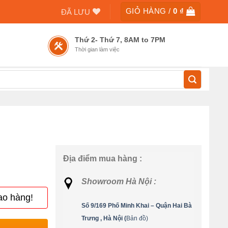
GIỎ HÀNG /
0
₫
ĐÃ LƯU
Thứ 2- Thứ 7, 8AM to 7PM
Thời gian làm việc
Địa điểm mua hàng :
Showroom Hà Nội :
ao hàng!
Số 9/169 Phố Minh Khai – Quận Hai Bà
Trưng , Hà Nội (
Bản đồ)