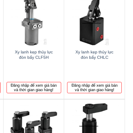
Thêm
Thêm
to
to
wishlist
wishlist
Xy lanh kẹp thủy lực
Xy lanh kẹp thủy lực
đòn bẩy CLF5H
đòn bẩy CHLC
Đăng nhập để xem giá bán
Đăng nhập để xem giá bán
và thời gian giao hàng!
và thời gian giao hàng!
Thêm
Thêm
to
to
wishlist
wishlist