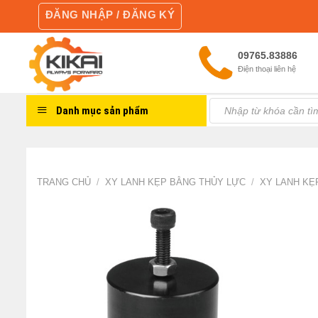
Skip
ĐĂNG NHẬP / ĐĂNG KÝ
to
content
09765.83886
Điện thoại liên hệ
Tìm
Danh mục sản phẩm
kiếm:
TRANG CHỦ
/
XY LANH KẸP BẰNG THỦY LỰC
/
XY LANH KẸ