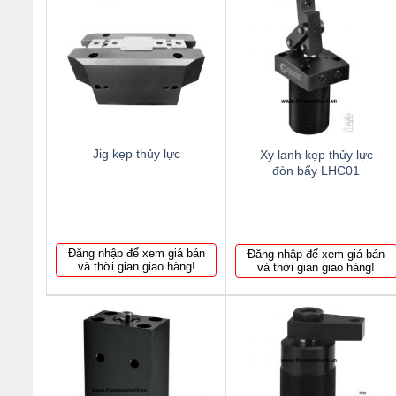
Thêm
Thêm
to
to
wishlist
wishlist
Jig kẹp thủy lực
Xy lanh kẹp thủy lực
đòn bẩy LHC01
Đăng nhập để xem giá bán
Đăng nhập để xem giá bán
và thời gian giao hàng!
và thời gian giao hàng!
Thêm
Thêm
to
to
wishlist
wishlist