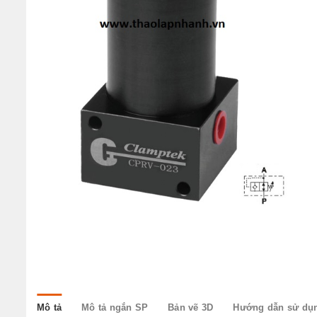
w
Mô tả
Mô tả ngắn SP
Bản vẽ 3D
Hướng dẫn sử dụ