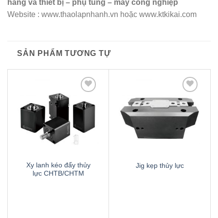
hãng và thiết bị – phụ tùng – máy công nghiệp
Website :
www.thaolapnhanh.vn hoặc www.ktkikai.com
SẢN PHẨM TƯƠNG TỰ
Thêm
Thêm
to
to
wishlist
wishlist
Xy lanh kéo đẩy thủy
Jig kẹp thủy lực
lực CHTB/CHTM