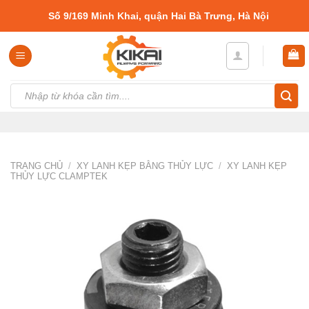
Skip
Số 9/169 Minh Khai, quận Hai Bà Trưng, Hà Nội
to
content
Tìm
kiếm:
TRANG CHỦ
/
XY LANH KẸP BẰNG THỦY LỰC
/
XY LANH KẸP
THỦY LỰC CLAMPTEK