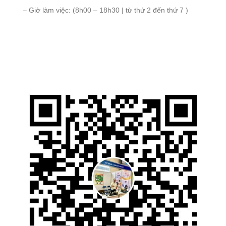
– Giờ làm việc: (8h00 – 18h30 | từ thứ 2 đến thứ 7 )