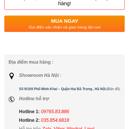
hàng!
MUA NGAY
Gọi điện xác nhận và giao hàng tận nơi
Địa điểm mua hàng :
Showroom Hà Nội :
Số 9/169 Phố Minh Khai – Quận Hai Bà Trưng , Hà Nội (
Bản đồ)
Hotline hỗ trợ
Hotline 1:
09765.83.886
Hotline 2:
035.854.6818
Hỗ trợ trên
Zalo, Viber, Wechat, Line
!