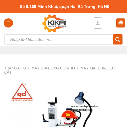
Skip
Số 9/169 Minh Khai, quận Hai Bà Trưng, Hà Nội
to
content
Tìm
kiếm:
TRANG CHỦ
/
MÁY GIA CÔNG CỠ NHỎ
/
MÁY MÀI DỤNG CỤ
CẮT