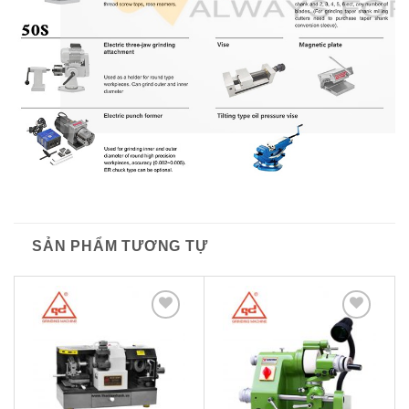
SẢN PHẨM TƯƠNG TỰ
Thêm
Thêm
to
to
wishlist
wishlist