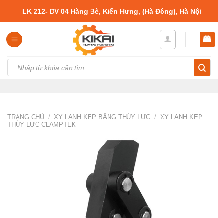
Skip
LK 212- DV 04 Hàng Bè, Kiến Hưng, (Hà Đông), Hà Nội
to
content
Tìm
kiếm:
TRANG CHỦ
/
XY LANH KẸP BẰNG THỦY LỰC
/
XY LANH KẸP
THỦY LỰC CLAMPTEK