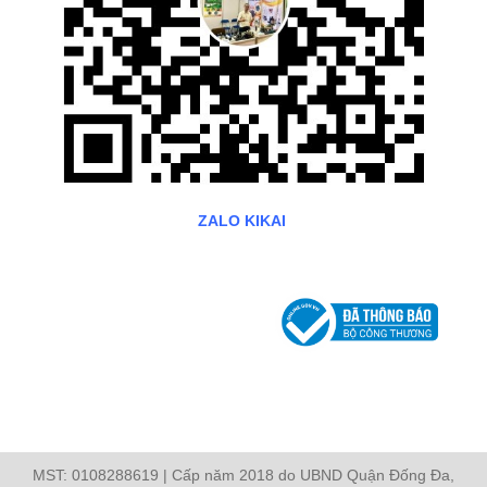
ZALO KIKAI
MST: 0108288619 | Cấp năm 2018 do UBND Quận Đống Đa,