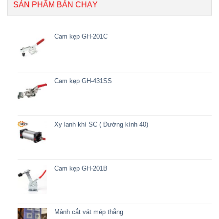
SẢN PHẨM BÁN CHẠY
Cam kẹp GH-201C
Cam kẹp GH-431SS
Xy lanh khí SC ( Đường kính 40)
Cam kẹp GH-201B
Mảnh cắt vát mép thẳng