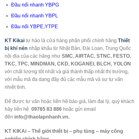
Đầu nối nhanh YBPG
Đầu nối nhanh YBPL
Đầu nối YBPE,YTPE
KT Kikai
tự hào là cửa hàng phân phối chính hãng
Thiết
bị khí nén
nhập khẩu từ Nhật Bản, Đài Loan, Trung Quốc
nội địa của các hãng như
SMC, AIRTAC, STNC, FESTO,
TKC, TPC, MINDMAN, CKD, KOGANEI, BLCH, YOLON
với chất lượng tốt nhất và giá thành thấp nhất thị trường,
với mẫu mã đa dạng đầy đủ các mẫu mã và sự tư vấn
nhiệt tình.
Để được tư vấn hoặc liên hệ báo giá, làm đại lý, quý khách
hãy liên hệ
09765 83 886
hoặc gửi email
đến
info@thaolapnhanh.vn.
KT KIKAi – Thế giới thiết bị – phụ tùng – máy công
nghiệp chính hãng.