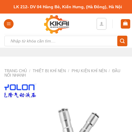
Skip
LK 212- DV 04 Hàng Bè, Kiến Hưng, (Hà Đông), Hà Nội
to
content
Tìm
kiếm:
TRANG CHỦ
/
THIẾT BỊ KHÍ NÉN
/
PHỤ KIỆN KHÍ NÉN
/
ĐẦU
NỐI NHANH