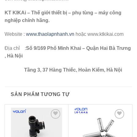
KT KIKAi – Thế giới thiết bị – phụ tùng – máy công
nghiệp chính hãng.
Website :
www.thaolapnhanh.vn
hoặc www.ktkikai.com
Địa chỉ :
Số 9/169 Phố Minh Khai – Quận Hai Bà Trưng
, Hà Nội
Tầng 3, 37 Hàng Thiếc, Hoàn Kiếm, Hà Nội
SẢN PHẨM TƯƠNG TỰ
Thêm
Thêm
to
to
wishlist
wishlist