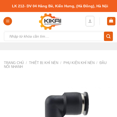
Skip
LK 212- DV 04 Hàng Bè, Kiến Hưng, (Hà Đông), Hà Nội
to
content
Tìm
kiếm:
TRANG CHỦ
/
THIẾT BỊ KHÍ NÉN
/
PHỤ KIỆN KHÍ NÉN
/
ĐẦU
NỐI NHANH