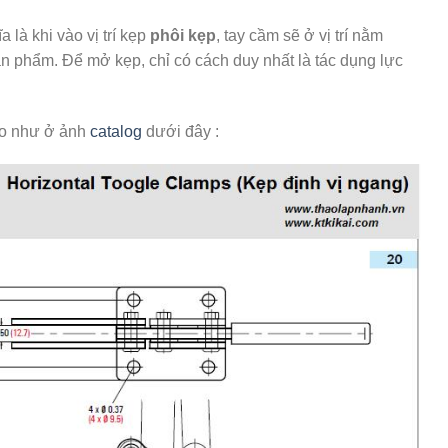
ĩa là khi vào vị trí kẹp
phôi kẹp
, tay cầm sẽ ở vị trí nằm
ản phẩm. Để mở kẹp, chỉ có cách duy nhất là tác dụng lực
ho như ở ảnh
catalog
dưới đây :