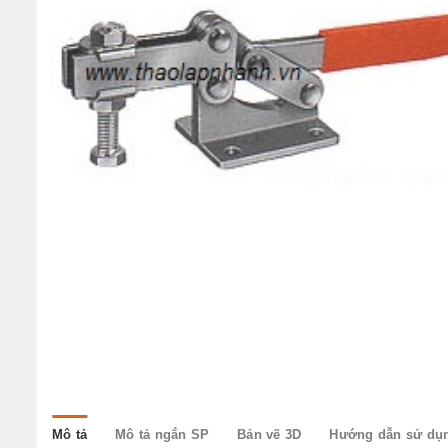
w
Mô tả
Mô tả ngắn SP
Bản vẽ 3D
Hướng dẫn sử dụ