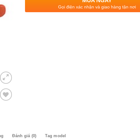
MUA NGAY
Gọi điện xác nhận và giao hàng tận nơi
Thêm
to
ishlist
ng
Đánh giá (0)
Tag model