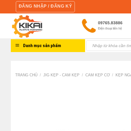
Skip
ĐĂNG NHẬP / ĐĂNG KÝ
to
content
09765.83886
Điện thoại liên hệ
Tìm
Danh mục sản phẩm
kiếm:
TRANG CHỦ
/
JIG KẸP - CAM KẸP
/
CAM KẸP CƠ
/
KẸP NG