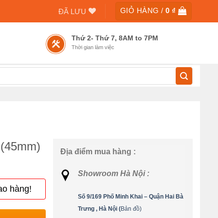
GIỎ HÀNG /
0
₫
ĐÃ LƯU
Thứ 2- Thứ 7, 8AM to 7PM
Thời gian làm việc
 (45mm)
Địa điểm mua hàng :
Showroom Hà Nội :
ao hàng!
Số 9/169 Phố Minh Khai – Quận Hai Bà
Trưng , Hà Nội (
Bản đồ)