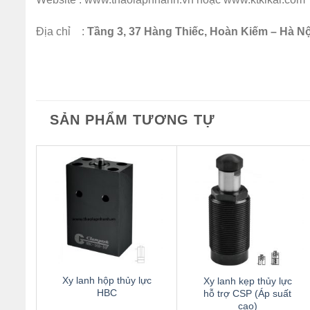
Địa chỉ :
Tầng 3, 37 Hàng Thiếc, Hoàn Kiếm – Hà Nộ
SẢN PHẨM TƯƠNG TỰ
Thêm
Thêm
to
to
wishlist
wishlist
Xy lanh hộp thủy lực
Xy lanh kẹp thủy lực
HBC
hỗ trợ CSP (Áp suất
cao)