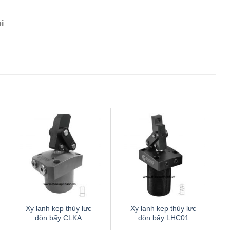
i
Thêm
Thêm
to
to
wishlist
wishlist
Xy lanh kẹp thủy lực
Xy lanh kẹp thủy lực
đòn bẩy CLKA
đòn bẩy LHC01