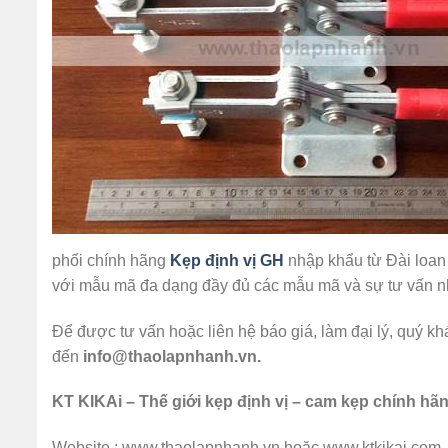
phối chính hãng
Kẹp định vị GH
nhập khẩu từ Đài loan v
với mẫu mã đa dạng đầy đủ các mẫu mã và sự tư vấn nhi
Để được tư vấn hoặc liên hệ báo giá, làm đại lý, quý k
đến
info@thaolapnhanh.vn.
KT KIKAi – Thế giới kẹp định vị – cam kẹp chính hãn
Website :
www.thaolapnhanh.vn hoặc www.ktkikai.com