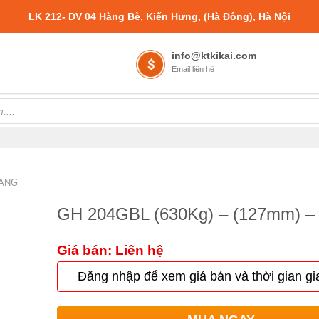
LK 212- DV 04 Hàng Bè, Kiến Hưng, (Hà Đông), Hà Nội
info@ktkikai.com
Email liên hệ
ANG
GH 204GBL (630Kg) – (127mm) –
Giá bán: Liên hệ
Đăng nhập để xem giá bán và thời gian gi