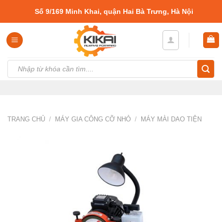
Skip
Số 9/169 Minh Khai, quận Hai Bà Trưng, Hà Nội
to
content
Tìm
kiếm:
TRANG CHỦ
/
MÁY GIA CÔNG CỠ NHỎ
/
MÁY MÀI DAO TIỆN