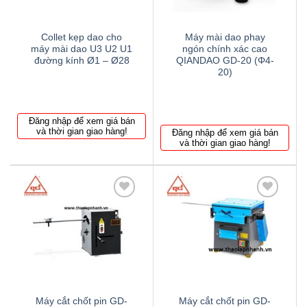
Collet kẹp dao cho
Máy mài dao phay
máy mài dao U3 U2 U1
ngón chính xác cao
đường kính Ø1 – Ø28
QIANDAO GD-20 (Φ4-
20)
Đăng nhập để xem giá bán
và thời gian giao hàng!
Đăng nhập để xem giá bán
và thời gian giao hàng!
Thêm
Thêm
to
to
wishlist
wishlist
Máy cắt chốt pin GD-
Máy cắt chốt pin GD-