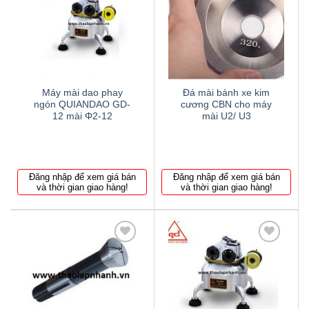
Thêm
Thêm
to
to
wishlist
wishlist
Máy mài dao phay
Đá mài bánh xe kim
ngón QUIANDAO GD-
cương CBN cho máy
12 mài Φ2-12
mài U2/ U3
Đăng nhập để xem giá bán
Đăng nhập để xem giá bán
và thời gian giao hàng!
và thời gian giao hàng!
Thêm
Thêm
to
to
wishlist
wishlist