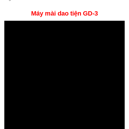
Máy mài dao tiện GD-3