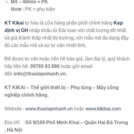
M4 – 48mm + PK
Note
: PK = phụ kiện
KT Kikai
tự hào là cửa hàng phân phối chính hãng
Kẹp
định vị GH
nhập khẩu từ Đài loan với chất lượng tốt nhất
và giá thành thấp nhất thị trường, với mẫu mã đa dạng đầy
đủ các mẫu mã và sự tư vấn nhiệt tình.
Để được tư vấn hoặc liên hệ báo giá, làm đại lý, quý khách
hãy liên hệ
09765 83 886
hoặc gửi email
đến
info@thaolapnhanh.vn.
KT KIKAi – Thế giới thiết bị – Phụ tùng – Máy công
nghiệp chính hãng.
Website :
www.thaolapnhanh.vn
hoặc
www.ktkikai.com
Địa chỉ :
Số 9/169 Phố Minh Khai – Quận Hai Bà Trưng
, Hà Nội