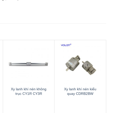
Thêm
Thêm
to
to
wishlist
wishlist
Xy lanh khí nén không
Xy lanh khí nén kiểu
trục CY1R CY3R
quay CDRB2BW