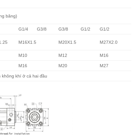
ng băng)
G1/4
G3/8
G3/8
G1/2
G1/2
.25
M16X1.5
M20X1.5
M27X2.0
M10
M12
M16
M16
M20
M27
 không khí ở cả hai đầu