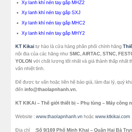
Xy lanh khí nén tay gắp MHZ2
Xy lanh khí nén tay gắp SXJ
Xy lanh khí nén tay gắp MHC2
Xy lanh khí nén tay gắp MHY2
KT Kikai
tự hào là cửa hàng phân phối chính hãng
Thiế
nội địa của các hãng như
SMC, AIRTAC, STNC, FEST
YOLON
với chất lượng tốt nhất và giá thành thấp nhất
vấn nhiệt tình.
Để được tư vấn hoặc liên hệ báo giá, làm đại lý, quý k
đến
info@thaolapnhanh.vn.
KT KIKAi – Thế giới thiết bị – Phụ tùng – Máy công 
Website :
www.thaolapnhanh.vn
hoặc
www.ktkikai.com
Địa chỉ :
Số 9/169 Phố Minh Khai – Quận Hai Bà Trư