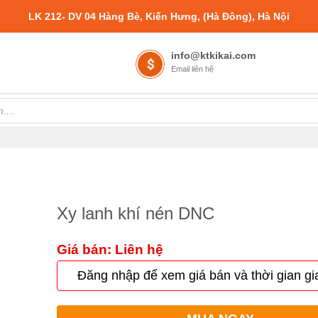
LK 212- DV 04 Hàng Bè, Kiến Hưng, (Hà Đông), Hà Nội
info@ktkikai.com
Email liên hệ
Xy lanh khí nén DNC
Giá bán: Liên hệ
Đăng nhập để xem giá bán và thời gian gi