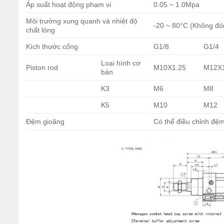
Áp suất hoạt động phạm vi
0.05 ~ 1.0Mpa
Môi trường xung quanh và nhiệt độ
-20 ~ 80°C (Không đó
chất lỏng
Kích thước cổng
G1/8
G1/4
Loại hình cơ
Piston rod
M10X1.25
M12X1
bản
K3
M6
M8
K5
M10
M12
Đệm gioăng
Có thể điều chỉnh đệm