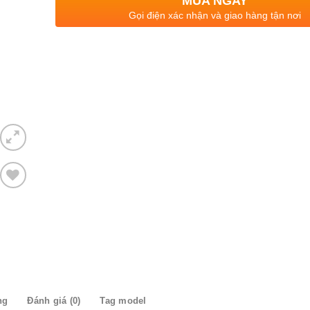
MUA NGAY
Gọi điện xác nhận và giao hàng tận nơi
Thêm
to
ishlist
ng
Đánh giá (0)
Tag model