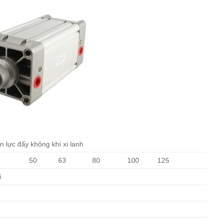
 lực đẩy không khí xi lanh
50
63
80
100
125
i