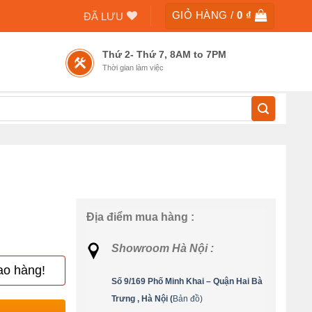
GIỎ HÀNG /
0
₫
ĐÃ LƯU
Thứ 2- Thứ 7, 8AM to 7PM
Thời gian làm việc
Địa điểm mua hàng :
Showroom Hà Nội :
ao hàng!
Số 9/169 Phố Minh Khai – Quận Hai Bà
Trưng , Hà Nội (
Bản đồ)