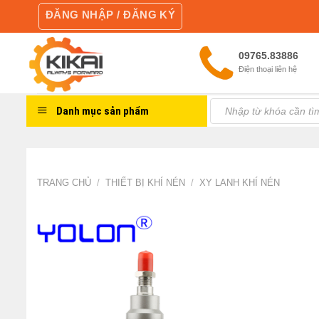
Skip
ĐĂNG NHẬP / ĐĂNG KÝ
to
content
09765.83886
Điện thoại liên hệ
Tìm
Danh mục sản phẩm
kiếm:
TRANG CHỦ
/
THIẾT BỊ KHÍ NÉN
/
XY LANH KHÍ NÉN