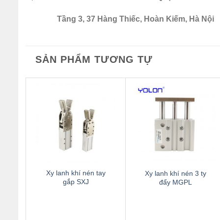
Tầng 3, 37 Hàng Thiếc, Hoàn Kiếm, Hà Nội
SẢN PHẨM TƯƠNG TỰ
Thêm
Thêm
to
to
wishlist
wishlist
Xy lanh khí nén tay
Xy lanh khí nén 3 ty
gắp SXJ
đẩy MGPL