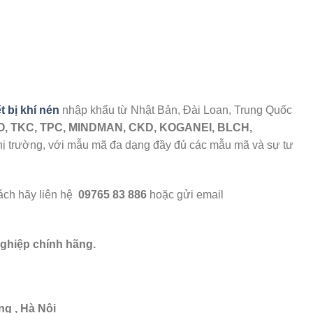
t bị khí nén
nhập khẩu từ Nhật Bản, Đài Loan, Trung Quốc
O, TKC, TPC, MINDMAN, CKD, KOGANEI, BLCH,
 thị trường, với mẫu mã đa dạng đầy đủ các mẫu mã và sự tư
hách hãy liên hệ
09765 83 886
hoặc gửi email
nghiệp chính hãng.
ng , Hà Nội