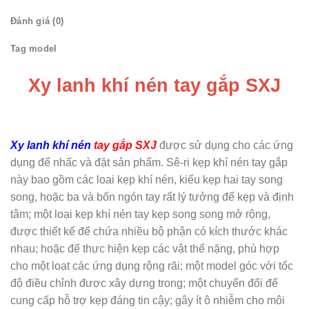
Đánh giá (0)
Tag model
Xy lanh khí nén tay gắp SXJ
Xy lanh khí nén
tay gắp SXJ
được sử dụng cho các ứng
dụng để nhấc và đặt sản phẩm. Sê-ri kẹp khí nén tay gắp
này bao gồm các loai kẹp khí nén, kiểu kẹp hai tay song
song, hoặc ba và bốn ngón tay rất lý tưởng để kẹp và định
tâm; một loại kẹp khí nén tay kẹp song song mở rộng,
được thiết kế để chứa nhiều bộ phận có kích thước khác
nhau; hoặc để thực hiện kẹp các vật thể nặng, phù hợp
cho một loạt các ứng dụng rộng rãi; một model góc với tốc
độ điều chỉnh được xây dựng trong; một chuyển đổi để
cung cấp hỗ trợ kẹp đáng tin cậy; gây ít ô nhiễm cho môi