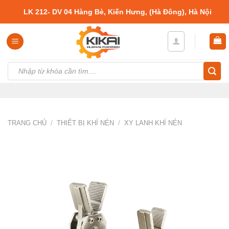
Skip
LK 212- DV 04 Hàng Bè, Kiến Hưng, (Hà Đông), Hà Nội
to
content
Tìm
kiếm:
TRANG CHỦ
/
THIẾT BỊ KHÍ NÉN
/
XY LANH KHÍ NÉN