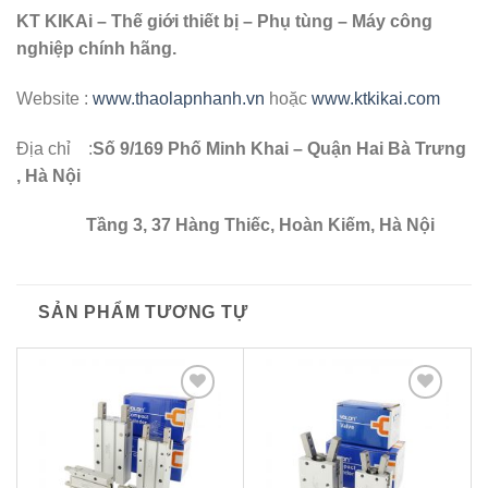
KT KIKAi – Thế giới thiết bị – Phụ tùng – Máy công
nghiệp chính hãng.
Website :
www.thaolapnhanh.vn
hoặc
www.ktkikai.com
Địa chỉ :
Số 9/169 Phố Minh Khai – Quận Hai Bà Trưng
, Hà Nội
Tầng 3, 37 Hàng Thiếc, Hoàn Kiếm, Hà Nội
SẢN PHẨM TƯƠNG TỰ
Thêm
Thêm
to
to
wishlist
wishlist