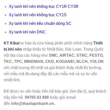
Xy lanh khí nén không trục CY1R CY3R
Xy lanh khí nén không trục CY1S
Xy lanh khí nén tiêu chuẩn dòng SC
Xy lanh khí nén DNC
KT Kikai
tự hào là cửa hàng phân phối chính hãng
Thiết
bị khí nén
nhập khẩu từ Nhật Bản, Đài Loan, Trung Quốc
nội địa của các hãng như
SMC, AIRTAC, STNC, FESTO,
TKC, TPC, MINDMAN, CKD, KOGANEI, BLCH, YOLON
với chất lượng tốt nhất và giá thành thấp nhất thị trường,
với mẫu mã đa dạng đầy đủ các mẫu mã và sự tư vấn
nhiệt tình.
Để được tư vấn hoặc liên hệ báo giá, làm đại lý, quý khách
hãy liên hệ
09765 83 886
hoặc gửi email
đến
info@thaolapnhanh.vn.