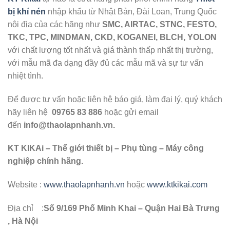
bị khí nén
nhập khẩu từ Nhật Bản, Đài Loan, Trung Quốc
nội địa của các hãng như
SMC, AIRTAC, STNC, FESTO,
TKC, TPC, MINDMAN, CKD, KOGANEI, BLCH, YOLON
với chất lượng tốt nhất và giá thành thấp nhất thị trường,
với mẫu mã đa dạng đầy đủ các mẫu mã và sự tư vấn
nhiệt tình.
Để được tư vấn hoặc liên hệ báo giá, làm đại lý, quý khách
hãy liên hệ
09765 83 886
hoặc gửi email
đến
info@thaolapnhanh.vn.
KT KIKAi – Thế giới thiết bị – Phụ tùng – Máy công
nghiệp chính hãng.
Website :
www.thaolapnhanh.vn
hoặc
www.ktkikai.com
Địa chỉ :
Số 9/169 Phố Minh Khai – Quận Hai Bà Trưng
, Hà Nội