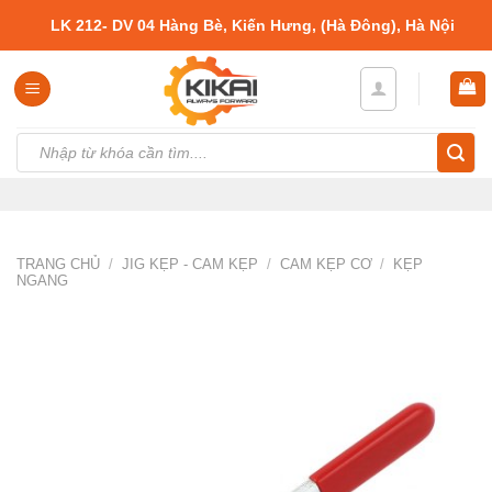
Skip
LK 212- DV 04 Hàng Bè, Kiến Hưng, (Hà Đông), Hà Nội
to
content
Tìm
kiếm:
TRANG CHỦ
/
JIG KẸP - CAM KẸP
/
CAM KẸP CƠ
/
KẸP
NGANG