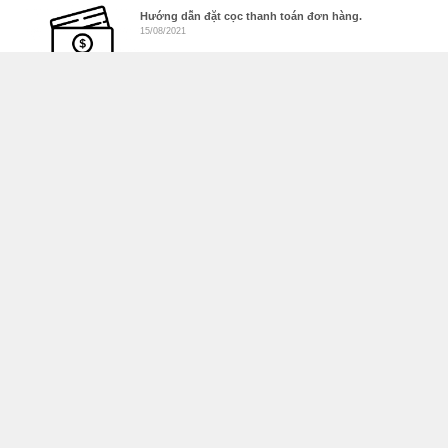
Hướng dẫn đặt cọc thanh toán đơn hàng.
15/08/2021
Điều khoản thanh toán và bảo hành
15/08/2021
Đá mài cho máy mài dao cụ
14/08/2020
Rơ le điều chỉnh thời gian khí nén
06/07/2020