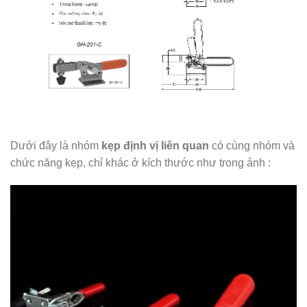
Dưới đây là nhóm
kẹp định vị liên quan
có cùng nhóm và
chức năng kẹp, chỉ khác ở kích thước như trong ảnh :