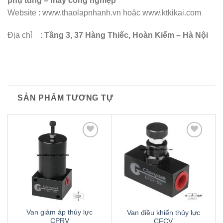
phụ tùng – máy công nghiệp
Website :
www.thaolapnhanh.vn hoặc www.ktkikai.com
Địa chỉ :
Tầng 3, 37 Hàng Thiếc, Hoàn Kiếm – Hà Nội
SẢN PHẨM TƯƠNG TỰ
Thêm
Thêm
to
to
wishlist
wishlist
Van giảm áp thủy lực
Van điều khiển thủy lực
CPRV
CFCV