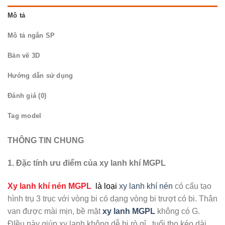
Mô tả
Mô tả ngắn SP
Bản vẽ 3D
Hướng dẫn sử dụng
Đánh giá (0)
Tag model
THÔNG TIN CHUNG
1. Đặc tính ưu điểm của xy lanh khí MGPL
Xy lanh khí nén MGPL
là loại
xy lanh khí nén
có cấu tạo
hình trụ 3 trục với vòng bi có dạng vòng bi trượt có bi. Thân
van được mài mịn, bề mặt
xy
lanh MGPL
không có G.
ĐIều này giúp xy lanh không dễ bị rò gỉ , tuổi thọ kéo dài