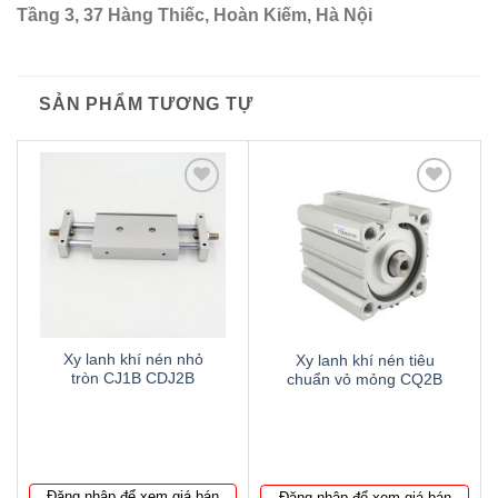
Tầng 3, 37 Hàng Thiếc, Hoàn Kiếm, Hà Nội
SẢN PHẨM TƯƠNG TỰ
Thêm
Thêm
to
to
wishlist
wishlist
Xy lanh khí nén nhỏ
Xy lanh khí nén tiêu
tròn CJ1B CDJ2B
chuẩn vỏ mỏng CQ2B
Đăng nhập để xem giá bán
Đăng nhập để xem giá bán