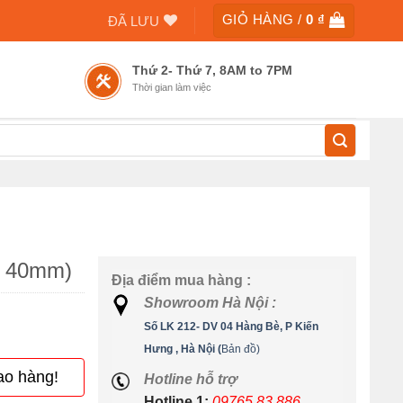
GIỎ HÀNG /
0
₫
ĐÃ LƯU
Thứ 2- Thứ 7, 8AM to 7PM
Thời gian làm việc
h 40mm)
Địa điểm mua hàng :
Showroom Hà Nội :
Số LK 212- DV 04 Hàng Bè, P Kiến
Hưng , Hà Nội (
Bản đồ)
ao hàng!
Hotline hỗ trợ
Hotline 1:
09765.83.886