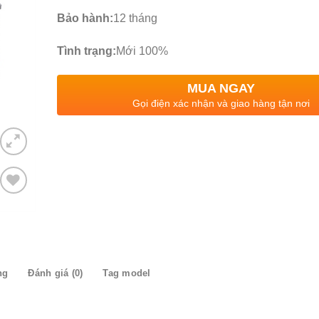
Bảo hành:
12 tháng
Tình trạng:
Mới 100%
MUA NGAY
Gọi điện xác nhận và giao hàng tận nơi
Thêm
to
ishlist
ng
Đánh giá (0)
Tag model