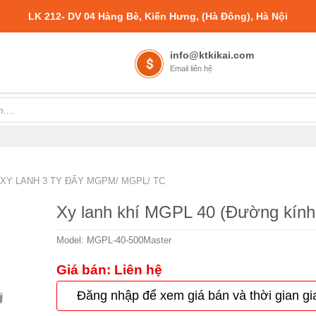
LK 212- DV 04 Hàng Bè, Kiến Hưng, (Hà Đông), Hà Nội
info@ktkikai.com
Email liên hệ
XY LANH 3 TY ĐẨY MGPM/ MGPL/ TC
Xy lanh khí MGPL 40 (Đường kín
Model:
MGPL-40-500Master
Giá bán: Liên hệ
Đăng nhập để xem giá bán và thời gian gi