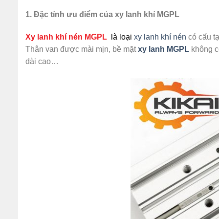
1. Đặc tính ưu điểm của xy lanh khí MGPL
Xy lanh khí nén MGPL
là loại
xy lanh khí nén
có cấu tạ
Thân van được mài mịn, bề mặt
xy
lanh MGPL
không có
dài cao…