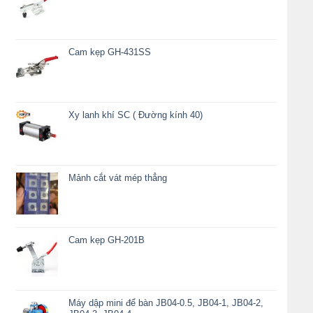
Cam kẹp GH-431SS
Xy lanh khí SC ( Đường kính 40)
Mảnh cắt vát mép thẳng
Cam kẹp GH-201B
Máy dập mini để bàn JB04-0.5, JB04-1, JB04-2,