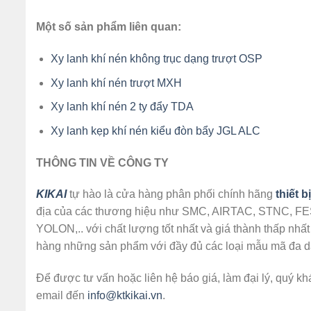
Một số sản phẩm liên quan:
Xy lanh khí nén không trục dạng trượt OSP
Xy lanh khí nén trượt MXH
Xy lanh khí nén 2 ty đẩy TDA
Xy lanh kẹp khí nén kiểu đòn bẩy JGL ALC
THÔNG TIN VỀ CÔNG TY
KIKAI
tự hào là cửa hàng phân phối chính hãng
thiết b
địa của các thương hiệu như SMC, AIRTAC, STNC, 
YOLON,.. với chất lượng tốt nhất và giá thành thấp nhất
hàng những sản phẩm với đầy đủ các loại mẫu mã đa dạn
Để được tư vấn hoặc liên hệ báo giá, làm đại lý, quý kh
email đến
info@ktkikai.vn
.