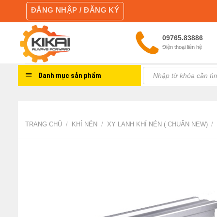
Skip
ĐĂNG NHẬP / ĐĂNG KÝ
to
content
09765.83886
Điện thoại liên hệ
Tìm
Danh mục sản phẩm
kiếm:
TRANG CHỦ
/
KHÍ NÉN
/
XY LANH KHÍ NÉN ( CHUẨN NEW)
/