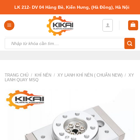
Skip
LK 212- DV 04 Hàng Bè, Kiến Hưng, (Hà Đông), Hà Nội
to
content
Tìm
kiếm:
TRANG CHỦ
/
KHÍ NÉN
/
XY LANH KHÍ NÉN ( CHUẨN NEW)
/
XY
LANH QUAY MSQ