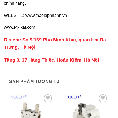
chính hãng.
WEBSITE:
www.thaolapnhanh.vn
www.ktkikai.com
Địa chỉ: Số 9/169 Phố Minh Khai, quận Hai Bà
Trưng, Hà Nội
Tầng 3, 37 Hàng Thiếc, Hoàn Kiếm, Hà Nội
SẢN PHẨM TƯƠNG TỰ
Thêm
Thêm
to
to
wishlist
wishlist